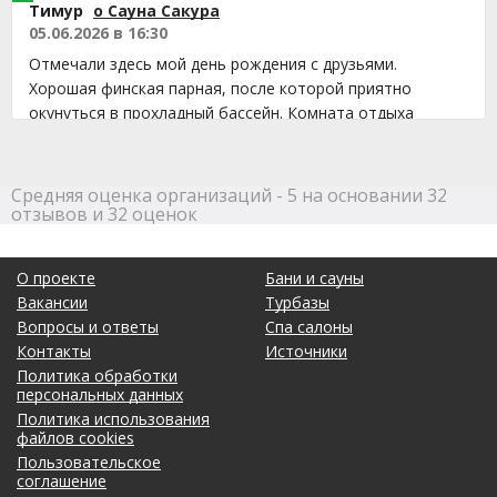
Тимур
о Сауна Сакура
05.06.2026 в 16:30
Отмечали здесь мой день рождения с друзьями.
Хорошая финская парная, после которой приятно
окунуться в прохладный бассейн. Комната отдыха
удобная, места для компании хватило. Вечером еще и
караоке попели, отлично повеселились. Все прошло без
лишней суеты отдохнули.
Средняя оценка организаций - 5 на основании 32
отзывов и 32 оценок
Полезный отзыв?
Да
(0)
Нет
(0)
9
О проекте
Бани и сауны
Валерий
о Сауна Сакура
Вакансии
Турбазы
19.05.2026 в 07:33
Вопросы и ответы
Спа салоны
Отличная финская парная, жар просто что надо, как раз
Контакты
Источники
для хорошей компании. Бассейн чистый и освежает
Политика обработки
после парилки, а с караоке время пролетело незаметно,
персональных данных
даже не успели все песни перепеть. Место вполне
Политика использования
файлов cookies
достойное для отдыха, все ребята остались довольны.
Пользовательское
Полезный отзыв?
Да
(0)
Нет
(0)
соглашение