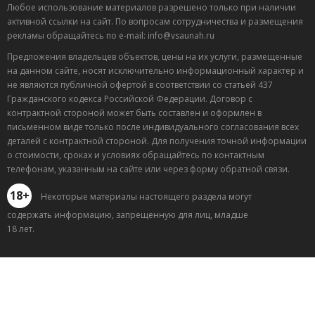
Любое использование материалов разрешено только при наличии
активной ссылки на сайт. По вопросам сотрудничества и размещения
рекламы обращайтесь по e-mail: info@vsaunah.ru
Предложения владельцев объектов, цены на их услуги, размещенные
на данном сайте, носят исключительно информационный характер и
не являются публичной офертой в соответствии со статьей 437
Гражданского кодекса Российской Федерации. Договор с
контрактной стороной может быть составлен и оформлен в
письменном виде только после индивидуального согласования всех
деталей с контрактной стороной. Для получения точной информации
о стоимости, сроках и условиях обращайтесь по контактным
телефонам, указанным на сайте или через форму обратной связи.
18+
Некоторые материалы настоящего раздела могут
содержать информацию, запрещенную для лиц, младше
18 лет.