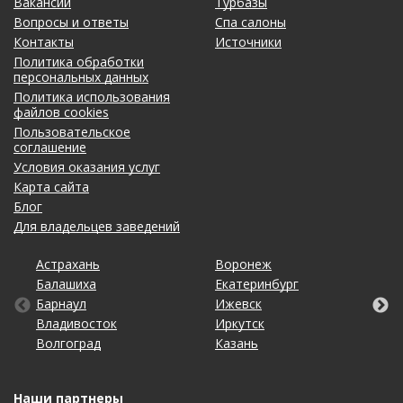
Вакансии
Турбазы
Вопросы и ответы
Спа салоны
Контакты
Источники
Политика обработки
персональных данных
Политика использования
файлов cookies
Пользовательское
соглашение
Условия оказания услуг
Карта сайта
Блог
Для владельцев заведений
Астрахань
Калининград
Новосибирск
Ставрополь
Ярославль
Воронеж
Липецк
Ростов-на-Дону
Ульяновск
Балашиха
Кемерово
Омск
Тольятти
Екатеринбург
Махачкала
Рязань
Уфа
Барнаул
Киров
Оренбург
Томск
Ижевск
Москва
Самара
Хабаровск
Владивосток
Краснодар
Пенза
Тула
Иркутск
Набережные Челны
Санкт-Петербург
Чебоксары
Волгоград
Красноярск
Пермь
Тюмень
Казань
Нижний Новгород
Саратов
Челябинск
Наши партнеры