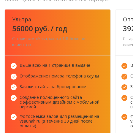
Ультра
Оп
56000 руб. / год
39
С тарифом «Ультра» в x 1,8 больше
С та
клиентов
клие
Выше всех на 1 странице в выдаче
В
Отображение номера телефона сауны
О
Заявки с сайта на бронирование
З
Создание полноценного сайта
С
с эффективным дизайном с мобильной
с
версией
в
Фотосъёмка залов для размещения на
Ф
vsaunah.ru (в течение 30 дней после
v
оплаты)
о