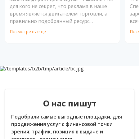
для кого не секрет, что реклама в наше
Спе
время является двигателем торговли, а
зар
правильно подобранный ресурс
вся
продвижения способствует
Веж
Посмотреть еще
Пос
значительному увеличению продаж,
Кли
таковым является портал ВСаунах.ру.
раз
Хотелось бы отметить оперативную
помощь и доброжелательный настрой
сотрудников данной компании. Спасибо
за вашу работу, желаю успехов и
процветания. Советую всем, кому нужен
эффективный инструмент продаж.
О нас пишут
Подобрали самые выгодные площадки, для
продвижения услуг с финансовой точки
зрения: трафик, позиция в выдаче и