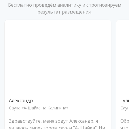
Бесплатно проведём аналитику и спрогнозируем
результат размещения.
Александр
Гул
Сауна «А-Шайка на Калинина»
Сау
Здравствуйте, меня зовут Александр, я
Обр
являюсь директором сауны "А-Шайка". Ни
что