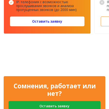
IP-телефония с возможностью
I
прослушивания звонков и анализа
п
пропущенных звонков (до 2000 мин)
п
Оставить заявку
Сомнения, работает или
нет?
Оставить заявку