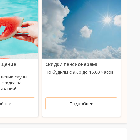
ещение
Скидки пенсионерам!
Акци
По будням с 9.00 до 16.00 часов.
С Пн 
ещении сауны
часов
 скидка за
ывания!
обнее
Подробнее