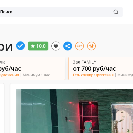
ри
10,0
уна
Зал FAMILY
руб/час
от 700 руб/час
редложения
| Минимум 1 час
Есть спецпредложения
| Минимум