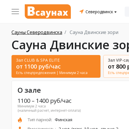
Северодвинск
Сауны Северодвинска
Сауна Двинские зори
Сауна Двинские зо
Зал CLUB & SPA ELITE
Зал VIP-са
от 1100 руб/час
от 800 
Есть спецпредложения
| Минимум 2 часа
Есть спецп
О зале
1100
–
1400
руб/час
Минимум 2 часа
(наличный расчет, интернет-оплата)
Тип парной:
Финская
Вместимость:
2 чел. (макс. 10 чел., свыше 2