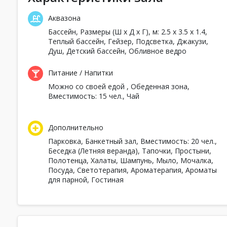
Аквазона
Бассейн
, Размеры (Ш x Д x Г), м: 2.5 x 3.5 x 1.4,
Теплый бассейн, Гейзер, Подсветка,
Джакузи,
Душ,
Детский бассейн
,
Обливное ведро
Питание / Напитки
Можно со своей едой
,
Обеденная зона,
Вместимость: 15 чел.,
Чай
Дополнительно
Парковка,
Банкетный зал
, Вместимость: 20 чел.,
Беседка (Летняя веранда),
Тапочки,
Простыни,
Полотенца,
Халаты,
Шампунь,
Мыло,
Мочалка,
Посуда,
Светотерапия,
Ароматерапия,
Ароматы
для парной,
Гостиная