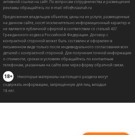
активной ссылки на сайт. По вопросам сотрудничества и размещения
рекламы обращайтесь по e-mail: info@vsaunah.ru
Предложения владельцев объектов, цены на их услуги, размещенные
на данном сайте, носят исключительно информационный характер и
не являются публичной офертой в соответствии со статьей 437
Гражданского кодекса Российской Федерации. Договор с
контрактной стороной может быть составлен и оформлен в
письменном виде только после индивидуального согласования всех
деталей с контрактной стороной. Для получения точной информации
о стоимости, сроках и условиях обращайтесь по контактным
телефонам, указанным на сайте или через форму обратной связи.
18+
Некоторые материалы настоящего раздела могут
содержать информацию, запрещенную для лиц, младше
18 лет.
Лучшие
спецпредложения
саун
Подписывайтесь в Telegram или MAX —
пришлём свежие скидки