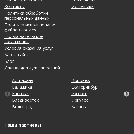
Контакты
Источники
Политика обработки
персональных данных
Политика использования
файлов cookies
Пользовательское
соглашение
Условия оказания услуг
Карта сайта
Блог
Для владельцев заведений
Астрахань
Калининград
Новосибирск
Ставрополь
Ярославль
Воронеж
Липецк
Ростов-на-Дону
Ульяновск
Балашиха
Кемерово
Омск
Тольятти
Екатеринбург
Махачкала
Рязань
Уфа
Барнаул
Киров
Оренбург
Томск
Ижевск
Москва
Самара
Хабаровск
Владивосток
Краснодар
Пенза
Тула
Иркутск
Набережные Челны
Санкт-Петербург
Чебоксары
Волгоград
Красноярск
Пермь
Тюмень
Казань
Нижний Новгород
Саратов
Челябинск
Наши партнеры