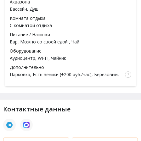
Аквазона
Бассейн
, Душ
Комната отдыха
С комнатой отдыха
Питание / Напитки
Бар
,
Можно со своей едой
, Чай
Оборудование
Аудиоцентр, WI-FI, Чайник
Дополнительно
Парковка,
Есть веники
(
+200 руб./час
), Березовый,
Дубовый, Еловый, Эвкалиптовый, Тапочки,
Простыни, Полотенца, Шампунь (
+95 руб.
), Мыло
(
+55 руб.
), Мочалка (
+140 руб.
)
Контактные данные