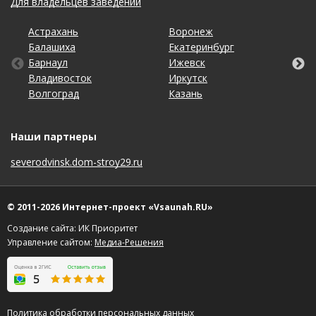
Для владельцев заведений
Астрахань
Калининград
Новосибирск
Ставрополь
Ярославль
Воронеж
Липецк
Ростов-на-Дону
Ульяновск
Балашиха
Кемерово
Омск
Тольятти
Екатеринбург
Махачкала
Рязань
Уфа
Барнаул
Киров
Оренбург
Томск
Ижевск
Москва
Самара
Хабаровск
Владивосток
Краснодар
Пенза
Тула
Иркутск
Набережные Челны
Санкт-Петербург
Чебоксары
Волгоград
Красноярск
Пермь
Тюмень
Казань
Нижний Новгород
Саратов
Челябинск
Наши партнеры
severodvinsk.dom-stroy29.ru
© 2011-2026 Интернет-проект «Vsaunah.RU»
Создание сайта: ИК Приоритет
Управление сайтом:
Медиа-Решения
Политика обработки персональных данных