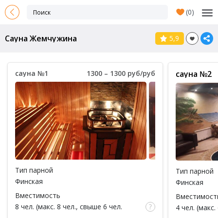
(
0
)
Сауна Жемчужина
5,9
сауна №1
1300 – 1300 руб/руб
сауна №2
Тип парной
Тип парной
Финская
Финская
Вместимость
Вместимост
8 чел. (макс. 8 чел., свыше 6 чел.
4 чел. (макс.
доплата 150 руб за каждый час / за 1
доплата 150 