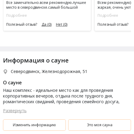
Все замечательно.всем рекомендую.лучшее
Всем рекомендую) б
место в северодвинске.самый большой
жаркая, очень уютн
бассейн.
Подробнее
Подробнее
Полезный отзыв?
Да
(0)
Нет
(0)
Полезный отзыв?
Информация о сауне
Северодвинск, Железнодорожная, 51
О сауне
Наш комплекс - идеальное место как для проведения
корпоративных вечеров, отдыха после трудного дня,
романтических свиданий, проведения семейного досуга,
празднования значимых событий в компании друзей и коллег.
Развернуть
Изменить информацию
Это моя сауна