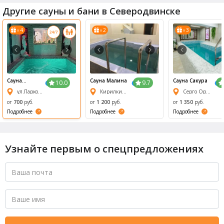
Другие сауны и бани в Северодвинске
4
2
3
x
x
x
1/6
2/6
3/6
4/6
5/6
6/6
Сауна
Сауна Малина
Сауна Сакура
10.0
9.7
Двинские
ул.Парковая, 15а
Кирилкина, 8Б
Серго Орджоникидзе, 8
зори
от
700
руб.
от
1 200
руб.
от
1 350
руб.
Подробнее
Подробнее
Подробнее
Узнайте первым о спецпредложениях