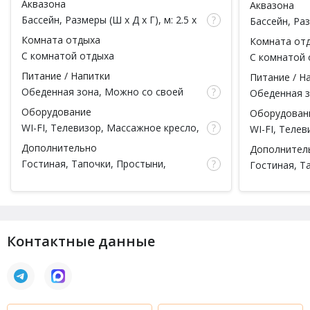
Аквазона
Аквазона
чел.)
чел.)
Бассейн
, Размеры (Ш x Д x Г), м: 2.5 x
Бассейн
, Ра
5.5 x 1.7, Теплый бассейн, Подсветка,
x 1.6, Теплы
Комната отдыха
Комната от
Душ
Душ
С комнатой отдыха
С комнатой 
вместимость
Питание / Напитки
Питание / Н
Обеденная зона,
Можно со своей
Обеденная 
едой
, Чай
едой
, Чай
Оборудование
Оборудован
WI-FI, Телевизор, Массажное кресло,
WI-FI, Телев
Аудиоцентр, Чайник
Чайник
Дополнительно
Дополнител
Гостиная, Тапочки, Простыни,
Гостиная, Т
Полотенца, Мыло, Посуда, Парковка
Полотенца, 
Контактные данные