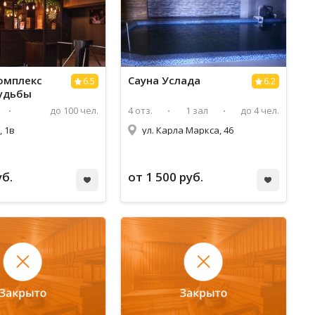
омплекс
Сауна Услада
6.5
6.2
удьбы
до 100 чел.
4 отз.
1 зал
до 4 чел.
, 1в
ул. Карла Маркса, 46
уб.
от 1 500 руб.