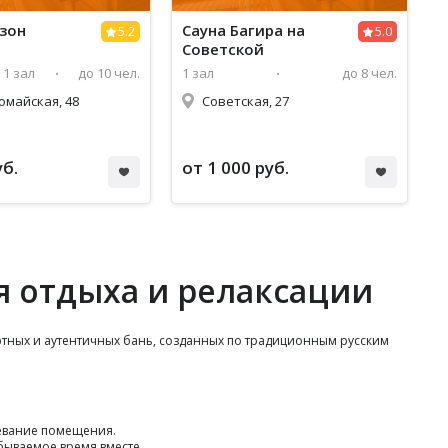
дзон
Сауна Багира на
5.2
5.0
Советской
1 зал
до 10 чел.
1 зал
до 8 чел.
омайская, 48
Советская, 27
уб.
от 1 000 руб.
я отдыха и релаксации
ютных и аутентичных бань, созданных по традиционным русским
ревание помещения.
бываемое время вместе.