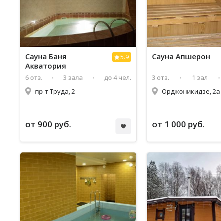
Сауна Баня
Сауна Апшерон
5.9
Акватория
6 отз.
3 зала
до 4 чел.
3 отз.
1 зал
пр-т Труда, 2
Орджоникидзе, 2а
от 900 руб.
от 1 000 руб.