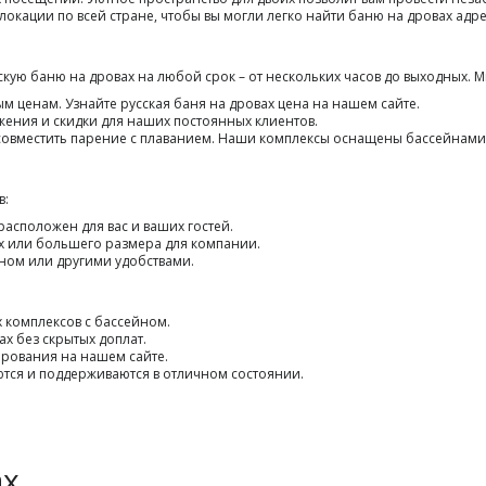
локации по всей стране, чтобы вы могли легко найти баню на дровах адр
скую баню на дровах на любой срок – от нескольких часов до выходных. 
ым ценам. Узнайте русская баня
на дровах цена на нашем сайте.
жения и скидки для наших постоянных клиентов.
ет совместить парение с плаванием. Наши комплексы оснащены бассейнам
в:
расположен для вас и ваших гостей.
их или большего размера для компании.
йном или другими удобствами.
х комплексов с бассейном.
х без скрытых доплат.
ирования на нашем сайте.
тся и поддерживаются в отличном состоянии.
ах