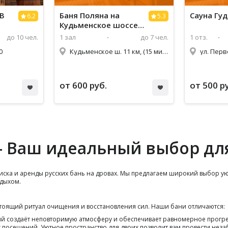
 В
Баня Поляна на
Сауна Гу
6.2
5.3
Кудьменское шоссе
11 км
до 10 чел.
1 зал
до 7 чел.
1 отз.
0
Кудьменское ш. 11 км, (15 минут от Северодвинска)
ул. Перв
от 600 руб.
от 500 р
 - Ваш идеальный выбор дл
оиска и аренды русских бань на дровах. Мы предлагаем широкий выбор у
тдыхом.
настоящий ритуал очищения и восстановления сил. Наши бани отличаются:
ый создаёт неповторимую атмосферу и обеспечивает равномерное прог
 посещений. Уютное пространство для двоих позволит вам провести неза