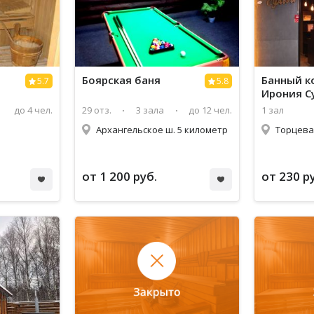
Боярская баня
Банный к
5.7
5.8
Ирония С
до 4 чел.
29 отз.
3 зала
до 12 чел.
1 зал
Архангельское ш. 5 километр
Торцева
от 1 200 руб.
от 230 р