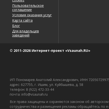
cookies
Все чики бамбони, пар, жар
Пользовательское
соглашение
Полезный отзыв?
Да
(0)
Нет
(0)
Условия оказания услуг
Карта сайта
Блог
Константин
о Сауна Баня Акватория
Для владельцев
10
21.02.2024 в 02:21
заведений
Комментарий
Шикарная сауна
© 2011-2026 Интернет-проект «Vsaunah.RU»
Полезный отзыв?
Да
(0)
Нет
(0)
Светлана
о Сауна Баня Акватория
10
ИП Пономарев Анатолий Александрович, ИНН 7205072997
21.02.2024 в 02:18
адрес: 627755, г. Ишим, ул. Куйбышева, д. 58
Комментарий
телефон: 8 (922) 472-33-44
почта: info@vsaunah.ru
Шикарная сауна
Все права защищены и охраняются законом об авторском 
Полезный отзыв?
Да
(0)
Нет
(0)
сотрудничества и размещения рекламы обращайтесь по e-m