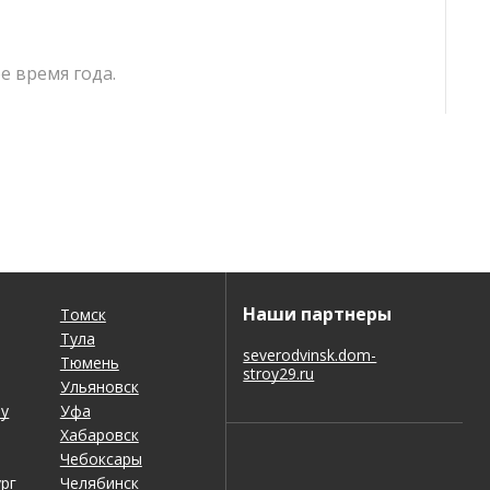
е время года.
Наши партнеры
Томск
Тула
severodvinsk.dom-
Тюмень
stroy29.ru
Ульяновск
ну
Уфа
Хабаровск
Чебоксары
рг
Челябинск