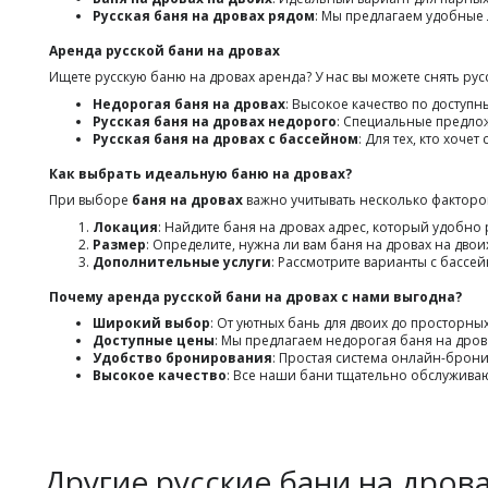
Русская баня на дровах рядом
: Мы предлагаем удобные 
Аренда русской бани на дровах
Ищете русскую баню на дровах аренда? У нас вы можете снять рус
Недорогая баня на дровах
: Высокое качество по доступн
Русская баня на дровах недорого
: Специальные предло
Русская баня на дровах с бассейном
: Для тех, кто хоч
Как выбрать идеальную баню на дровах?
При выборе
баня на дровах
важно учитывать несколько факторо
Локация
: Найдите баня на дровах адрес, который удобно 
Размер
: Определите, нужна ли вам баня на дровах на дво
Дополнительные услуги
: Рассмотрите варианты с бассе
Почему аренда русской бани на дровах с нами выгодна?
Широкий выбор
: От уютных бань для двоих до просторны
Доступные цены
: Мы предлагаем недорогая баня на дрова
Удобство бронирования
: Простая система онлайн-брон
Высокое качество
: Все наши бани тщательно обслуживаю
Другие русские бани на дров