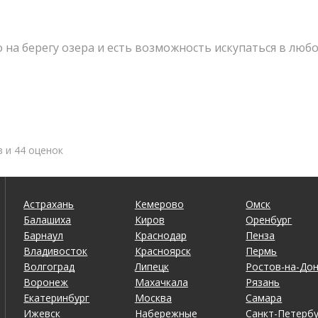
о на берегу озера и есть возможность искупаться в любо
в и 44 оценок
 Веники брали там же
Астрахань
Кемерово
Омск
Балашиха
Киров
Оренбург
Барнаул
Краснодар
Пенза
Владивосток
Красноярск
Пермь
Волгоград
Липецк
Ростов-на-До
Воронеж
Махачкала
Рязань
Екатеринбург
Москва
Самара
Ижевск
Набережные
Санкт-Петербу