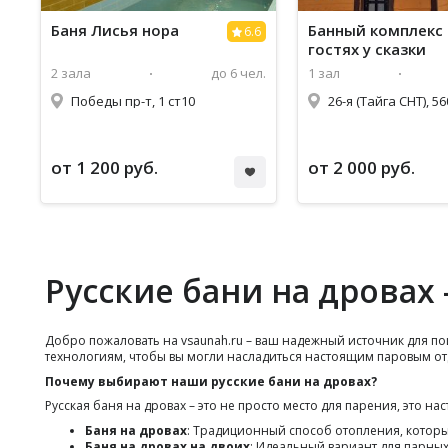
Баня Лисья нора
Банный комплекс
6.6
гостях у сказки
2 зала
до 6 чел.
1 зал
Победы пр-т, 1 ст10
26-я (Тайга СНТ), 56
от 1 200 руб.
от 2 000 руб.
Русские бани на дровах
Добро пожаловать на vsaunah.ru – ваш надежный источник для п
технологиям, чтобы вы могли насладиться настоящим паровым о
Почему выбирают наши русские бани на дровах?
Русская баня на дровах – это не просто место для парения, это 
Баня на дровах
: Традиционный способ отопления, котор
Баня на дровах на двоих
: Идеальный вариант для парных