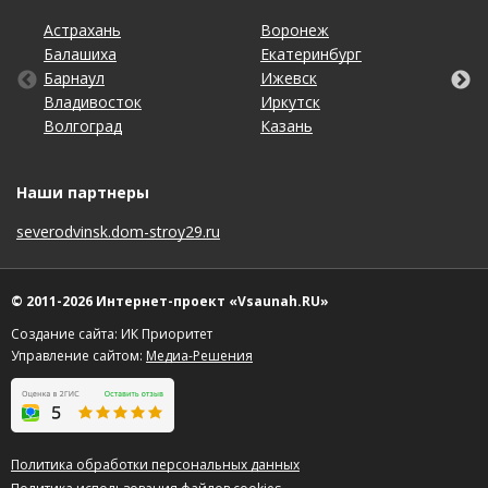
Астрахань
Калининград
Новосибирск
Ставрополь
Ярославль
Воронеж
Липецк
Ростов-на-Дону
Ульяновск
Балашиха
Кемерово
Омск
Тольятти
Екатеринбург
Махачкала
Рязань
Уфа
Барнаул
Киров
Оренбург
Томск
Ижевск
Москва
Самара
Хабаровск
Владивосток
Краснодар
Пенза
Тула
Иркутск
Набережные Челны
Санкт-Петербург
Чебоксары
Волгоград
Красноярск
Пермь
Тюмень
Казань
Нижний Новгород
Саратов
Челябинск
Наши партнеры
severodvinsk.dom-stroy29.ru
© 2011-2026 Интернет-проект «Vsaunah.RU»
Создание сайта: ИК Приоритет
Управление сайтом:
Медиа-Решения
Политика обработки персональных данных