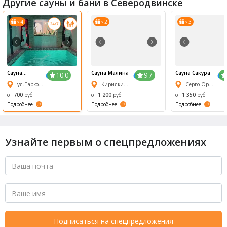
Другие сауны и бани в Северодвинске
4
2
3
x
x
x
1/6
2/6
3/6
4/6
5/6
6/6
Сауна
Сауна Малина
Сауна Сакура
10.0
9.7
Двинские
ул.Парковая, 15а
Кирилкина, 8Б
Серго Орджоникидзе, 8
зори
от
700
руб.
от
1 200
руб.
от
1 350
руб.
Подробнее
Подробнее
Подробнее
Узнайте первым о спецпредложениях
Подписаться на спецпредложения