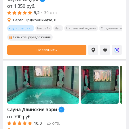
от
1 350
руб.
9,2
·
30 отз.
Серго Орджоникидзе, 8
круглосуточно
Бассейн
Душ
С комнатой отдыха
Обеденная зона
Есть спецпредложения
Позвонить
Сауна Двинские зори
от
700
руб.
10,0
·
25 отз.