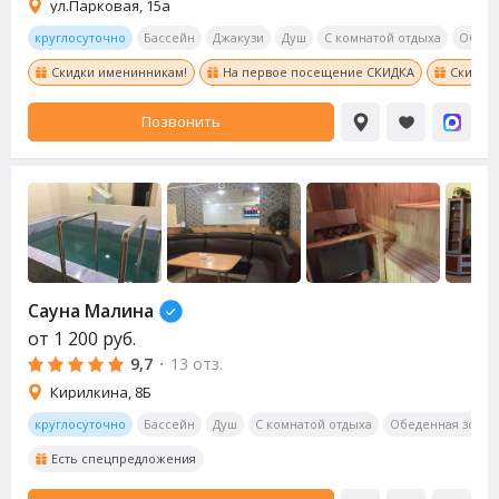
ул.Парковая, 15а
круглосуточно
Бассейн
Джакузи
Душ
С комнатой отдыха
Обеде
Скидки именинникам!
На первое посещение СКИДКА
Скидки
Позвонить
Сауна Малина
от
1 200
руб.
9,7
·
13 отз.
Кирилкина, 8Б
круглосуточно
Бассейн
Душ
С комнатой отдыха
Обеденная зона
Есть спецпредложения