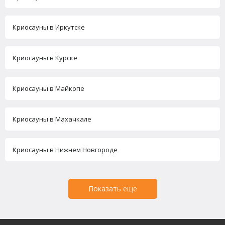
Криосауны в Иркутске
Криосауны в Курске
Криосауны в Майкопе
Криосауны в Махачкале
Криосауны в Нижнем Новгороде
Показать еще