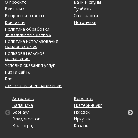
О проекте
Бани и сауны
Вакансии
Турбазы
Вопросы и ответы
Спа салоны
Контакты
Источники
Политика обработки
персональных данных
Политика использования
файлов cookies
Пользовательское
соглашение
Условия оказания услуг
Карта сайта
Блог
Для владельцев заведений
Астрахань
Калининград
Новосибирск
Ставрополь
Ярославль
Воронеж
Липецк
Ростов-на-Дону
Ульяновск
Балашиха
Кемерово
Омск
Тольятти
Екатеринбург
Махачкала
Рязань
Уфа
Барнаул
Киров
Оренбург
Томск
Ижевск
Москва
Самара
Хабаровск
Владивосток
Краснодар
Пенза
Тула
Иркутск
Набережные Челны
Санкт-Петербург
Чебоксары
Волгоград
Красноярск
Пермь
Тюмень
Казань
Нижний Новгород
Саратов
Челябинск