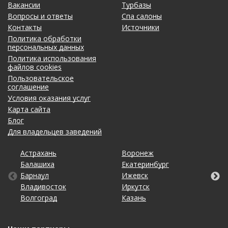
Вакансии
Турбазы
Вопросы и ответы
Спа салоны
Контакты
Источники
Политика обработки
персональных данных
Политика использования
файлов cookies
Пользовательское
соглашение
Условия оказания услуг
Карта сайта
Блог
Для владельцев заведений
Астрахань
Калининград
Новосибирск
Ставрополь
Ярославль
Воронеж
Липецк
Ростов-на-Дону
Ульяновск
Балашиха
Кемерово
Омск
Тольятти
Екатеринбург
Махачкала
Рязань
Уфа
Барнаул
Киров
Оренбург
Томск
Ижевск
Москва
Самара
Хабаровск
Владивосток
Краснодар
Пенза
Тула
Иркутск
Набережные Челны
Санкт-Петербург
Чебоксары
Волгоград
Красноярск
Пермь
Тюмень
Казань
Нижний Новгород
Саратов
Челябинск