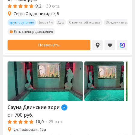
9,2
·
30 отз.
Серго Орджоникидзе, 8
круглосуточно
Бассейн
Душ
С комнатой отдыха
Обеденная зона
Есть спецпредложения
Позвонить
Сауна Двинские зори
от
700
руб.
10,0
·
25 отз.
ул.Парковая, 15а