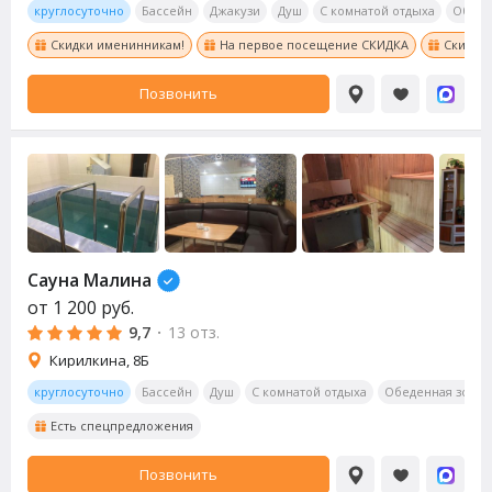
круглосуточно
Бассейн
Джакузи
Душ
С комнатой отдыха
Обеде
Скидки именинникам!
На первое посещение СКИДКА
Скидки
Позвонить
Сауна Малина
от
1 200
руб.
9,7
·
13 отз.
Кирилкина, 8Б
круглосуточно
Бассейн
Душ
С комнатой отдыха
Обеденная зона
Есть спецпредложения
Позвонить