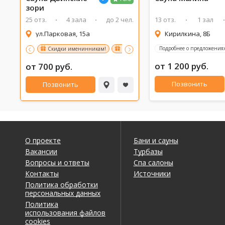
зори
25 отз.
4 зала
до 2 чел.
13 отз.
1 зал
ул.Парковая, 15а
Кирилкина, 8Б
Подробнее о предложениях
Скидки именинникам!
На первое посещение СКИДКА
Скид
от 1 200 руб.
от 700 руб.
Позвонить
Позвонить
О проекте
Бани и сауны
Вакансии
Турбазы
Вопросы и ответы
Спа салоны
Контакты
Источники
Политика обработки
персональных данных
Политика
использования файлов
cookies