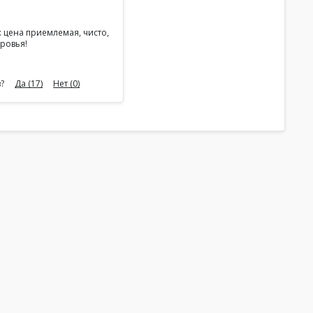
: цена приемлемая, чисто,
ровья!
?
Да
(17)
Нет
(0)