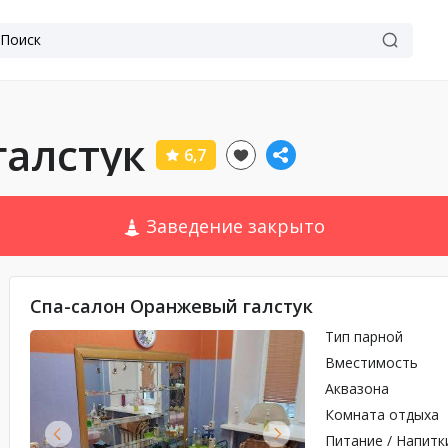
галстук
6,7
Заведение закрыто
Спа-салон Оранжевый галстук
Тип парной
Вместимость
Аквазона
Комната отдыха
Питание / Напитк