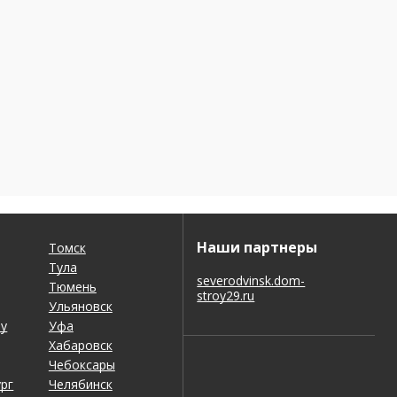
Наши партнеры
Томск
Тула
severodvinsk.dom-
Тюмень
stroy29.ru
Ульяновск
ну
Уфа
Хабаровск
Чебоксары
рг
Челябинск