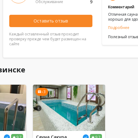
9
Обслуживание
Комментарий
Отличная сауна
хорошо для здо
Оставить отзыв
Подробнее
Каждый оставленный отзыв проходит
Полезный отзыв
проверку прежде чем будет размещен на
сайте
винске
3
x
Сауна Сакура
9.7
9.2