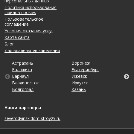
персональных данных
Политика использования
файлов cookies
Пользовательское
соглашение
Условия оказания услуг
Карта сайта
Блог
Для владельцев заведений
Астрахань
Калининград
Новосибирск
Ставрополь
Ярославль
Воронеж
Липецк
Ростов-на-Дону
Ульяновск
Балашиха
Кемерово
Омск
Тольятти
Екатеринбург
Махачкала
Рязань
Уфа
Барнаул
Киров
Оренбург
Томск
Ижевск
Москва
Самара
Хабаровск
Владивосток
Краснодар
Пенза
Тула
Иркутск
Набережные Челны
Санкт-Петербург
Чебоксары
Волгоград
Красноярск
Пермь
Тюмень
Казань
Нижний Новгород
Саратов
Челябинск
Наши партнеры
severodvinsk.dom-stroy29.ru