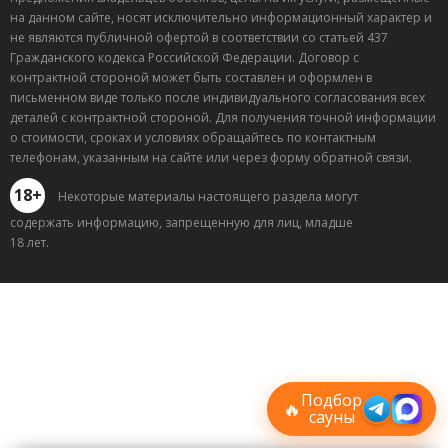
на данном сайте, носят исключительно информационный характер и
не являются публичной офертой в соответствии со статьей 437
Гражданского кодекса Российской Федерации. Договор с
контрактной стороной может быть составлен и оформлен в
письменном виде только после индивидуального согласования всех
деталей с контрактной стороной. Для получения точной информации
о стоимости, сроках и условиях обращайтесь по контактным
телефонам, указанным на сайте или через форму обратной связи.
18+
Некоторые материалы настоящего раздела могут
содержать информацию, запрещенную для лиц, младше
18 лет.
Лучшие
спецпредложения
саун
Подписывайтесь в Telegram или MAX —
пришлём свежие скидки
Подбор
🔥
сауны